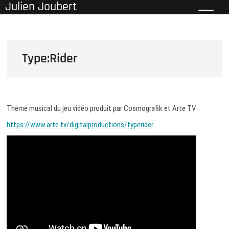
Julien Joubert
Skip
to
content
Type:Rider
Thème musical du jeu vidéo produit par Cosmografik et Arte TV
https://www.arte.tv/digitalproductions/typerider