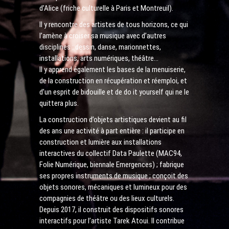
d’Alice (friche culturelle à Paris et Montreuil).
Il y rencontre des artistes de tous horizons, ce qui
l’amène à croiser sa musique avec d’autres
disciplines : dessin, danse, marionnettes,
installations, arts numériques, théâtre…
Il y apprend également les bases de la menuiserie,
de la construction en récupération et réemploi, et
d’un esprit de bidouille et de do it yourself qui ne le
quittera plus.
La construction d’objets artistiques devient au fil
des ans une activité à part entière : il participe en
construction et lumière aux installations
interactives du collectif Data Paulette (MAC94,
Folie Numérique, biennale Emergences) ; fabrique
ses propres instruments de musique ; conçoit des
objets sonores, mécaniques et lumineux pour des
compagnies de théâtre ou des lieux culturels.
Depuis 2017, il construit des dispositifs sonores
interactifs pour l’artiste Tarek Atoui. Il contribue