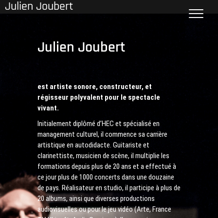
Julien Joubert
Skip
to
content
Julien Joubert
est artiste sonore, constructeur, et
régisseur polyvalent pour le spectacle
vivant.
Initialement diplômé d’HEC et spécialisé en
management culturel, il commence sa carrière
artistique en autodidacte. Guitariste et
clarinettiste, musicien de scène, il multiplie les
formations depuis plus de 20 ans et a effectué à
ce jour plus de 1000 concerts dans une douzaine
de pays. Réalisateur en studio, il participe à plus de
20 albums, ainsi que diverses productions
audiovisuelles ou pour le jeu vidéo (Arte, France