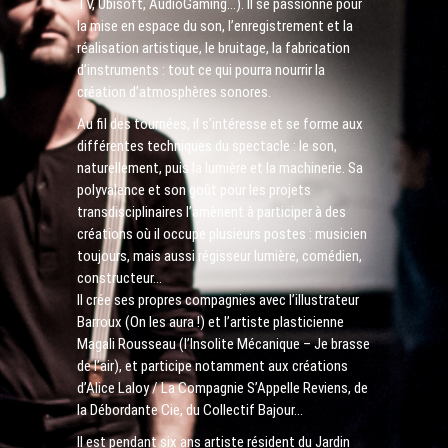
TV, Ubisoft, AudioGaming…). Il se passionne pour
la mise en espace du son, l’enregistrement et la
réalisation artistique, le bruitage, la fabrication
d’instruments : tout ce qui pourra nourrir la
création d’atmosphères sonores.
Au fil des tournées, il s’intéresse et se forme aux
différentes techniques du spectacle : le son,
naturellement, puis la lumière et la machinerie. Sa
polyvalence et son goût pour les projets
transdisciplinaires l’amènent à participer à des
créations où il occupe plusieurs postes : musicien
toujours, mais aussi régisseur lumière, comédien,
constructeur…
Il crée ses propres compagnies avec l’illustrateur
Barroux (On les aura !) et l’artiste plasticienne
Magali Rousseau (l’Insolite Mécanique – Je brasse
de l’air), et participe notamment aux créations
d’Alice Laloy / La Compagnie S’Appelle Reviens, de
la Débordante Cie, du Collectif Bajour…
Il est pendant six ans artiste résident du Jardin