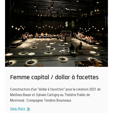
Femme capital / dollar à facettes
Construction d’un “dollar à facettes” pour la création 2021 de
Mathieu Bauer et Sylvain Cartigny au Théâtre Public de
Montreuil : Compagnie Tendres Bourreaux
Femme
View More