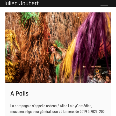
Julien Joubert
Skip
to
content
A Poils
La compagnie s’appelle reviens / Alice LaloyComédien,
musicien, régisseur général, son et lumière, de 2019 à 2023, 200