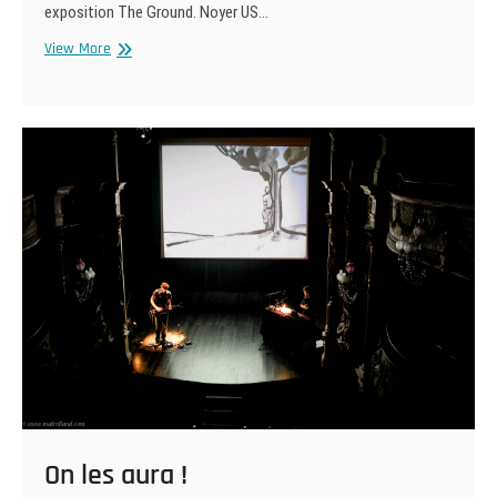
exposition The Ground. Noyer US…
Turntable
View More
Study
#1
On les aura !