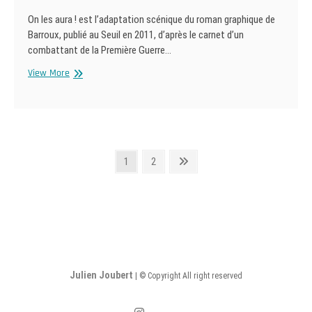
On les aura ! est l’adaptation scénique du roman graphique de
Barroux, publié au Seuil en 2011, d’après le carnet d’un
combattant de la Première Guerre…
On
View More
les
aura
!
Posts
Page
Page
Next
1
2
page
pagination
Julien Joubert
| © Copyright All right reserved
instagram