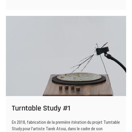
capital
/
dollar
à
facettes
Turntable Study #1
En 2018, fabrication de la première itération du projet Turntable
Study pour l’artiste Tarek Atoui, dans le cadre de son